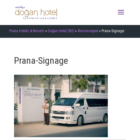
Prana Hotels & Resorts
»
Doğan Hotel (RU)
»
Фотогалерея
»
Prana-Signage
Prana-Signage