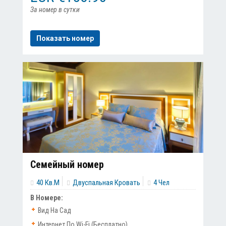
За номер в сутки
Показать номер
Семейный номер
40 Кв.м
Двуспальная Кровать
4 Чел
В Номере:
Вид На Сад
Интернет По Wi-Fi (бесплатно)