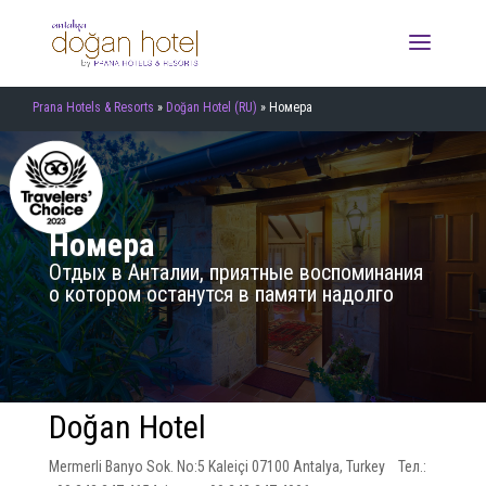
Prana Hotels & Resorts
»
Doğan Hotel (RU)
»
Номера
Номера
Отдых в Анталии, приятные воспоминания
о котором останутся в памяти надолго
Doğan Hotel
Mermerli Banyo Sok. No:5 Kaleiçi 07100 Antalya, Turkey Тел.: