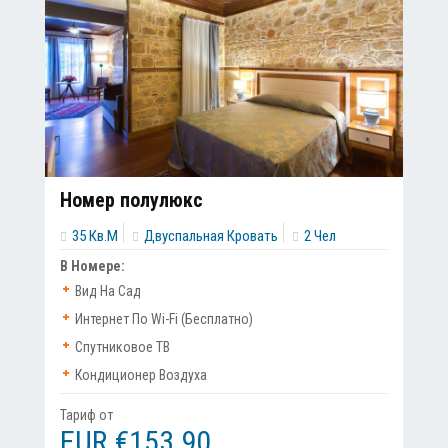
Номер полулюкс
35 Кв.м
Двуспальная Кровать
2 Чел
В Номере:
Вид На Сад
Интернет По Wi-Fi (бесплатно)
Спутниковое ТВ
Кондиционер Воздуха
Тариф от
EUR €153.90