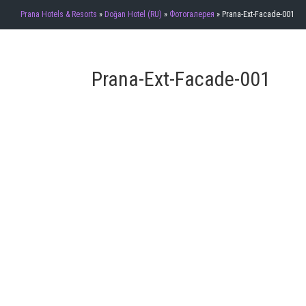
Prana Hotels & Resorts
»
Doğan Hotel (RU)
»
Фотогалерея
»
Prana-Ext-Facade-001
Prana-Ext-Facade-001