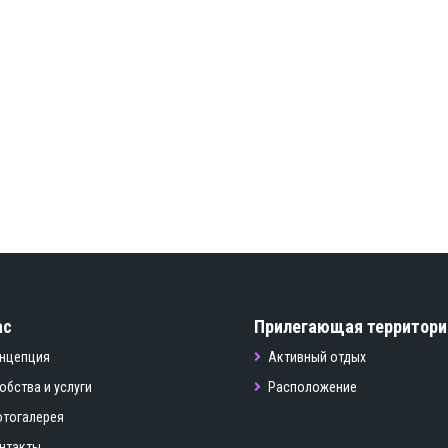
ас
Прилегающая территори
нцепция
Активный отдых
обства и услуги
Расположение
тогалерея
нтакты