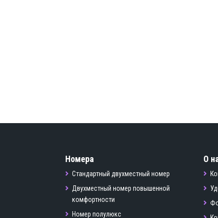
Номера
О н
Стандартный двухместный номер
Ко
Двухместный номер повышенной
Уд
комфортности
Фо
Номер полулюкс
Ко