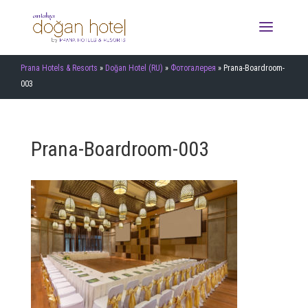
Prana Hotels & Resorts
»
Doğan Hotel (RU)
»
Фотогалерея
»
Prana-Boardroom-
003
Prana-Boardroom-003