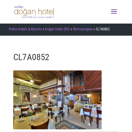
Prana Hotels & Resorts
»
Doğan Hotel (RU)
»
Фотогалерея
»
CL7A0852
CL7A0852