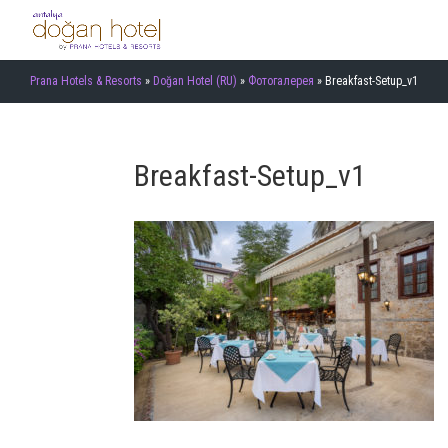
Prana Hotels & Resorts
»
Doğan Hotel (RU)
»
Фотогалерея
»
Breakfast-Setup_v1
Breakfast-Setup_v1