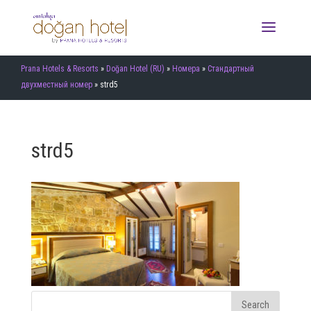
Prana Hotels & Resorts
»
Doğan Hotel (RU)
»
Номера
»
Стандартный
двухместный номер
»
strd5
strd5