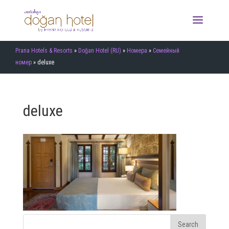
Prana Hotels & Resorts
»
Doğan Hotel (RU)
»
Номера
»
Семейный
номер
»
deluxe
deluxe