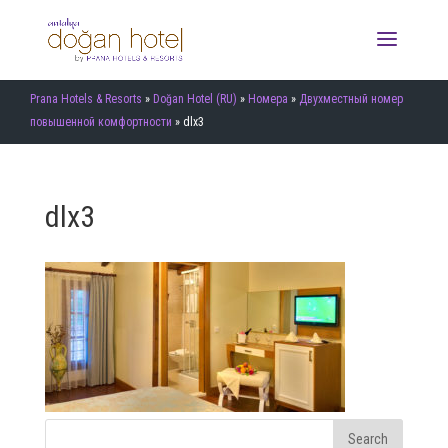
Prana Hotels & Resorts
»
Doğan Hotel (RU)
»
Номера
»
Двухместный номер
повышенной комфортности
»
dlx3
dlx3