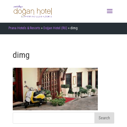
Prana Hotels & Resorts
»
Doğan Hotel (RU)
»
dimg
dimg