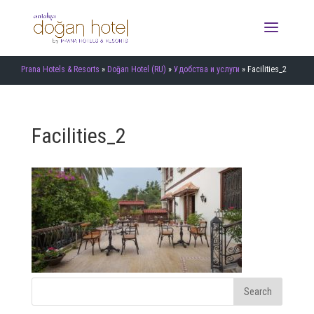
Prana Hotels & Resorts
»
Doğan Hotel (RU)
»
Удобства и услуги
»
Facilities_2
Facilities_2