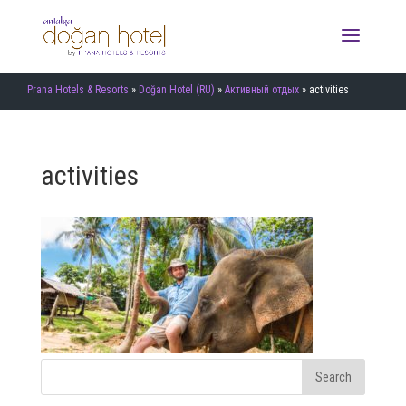
Prana Hotels & Resorts
»
Doğan Hotel (RU)
»
Активный отдых
»
activities
activities