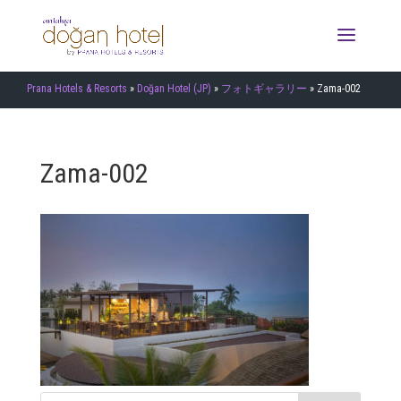
Prana Hotels & Resorts
»
Doğan Hotel (JP)
»
フォトギャラリー
»
Zama-002
Zama-002