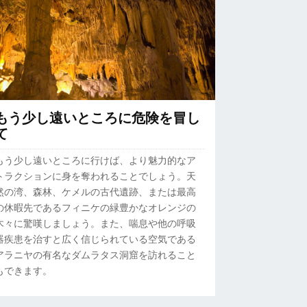
もう少し遠いところに危険を冒し
て
もう少し遠いところに行けば、より魅力的なア
トラクションに身を奪われることでしょう。天
然の湾、森林、ケメルの古代遺跡、または最高
の休暇先であるフィニケの緑豊かなオレンジの
木々に驚嘆しましょう。また、喘息や他の呼吸
器疾患を治すと広く信じられている空気である
アラニヤの有名なダムラタス洞窟を訪れること
もできます。