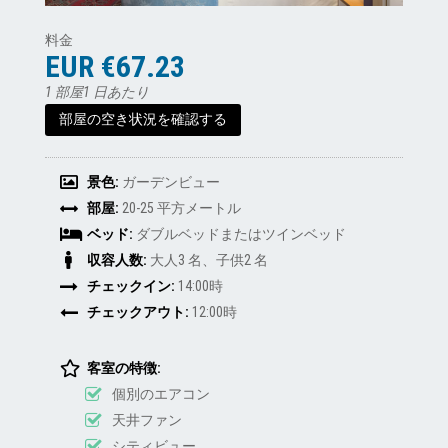
料金
EUR €67.23
1 部屋1 日あたり
部屋の空き状況を確認する
景色:
ガーデンビュー
部屋:
20-25 平方メートル
ベッド:
ダブルベッドまたはツインベッド
収容人数:
大人3 名、子供2 名
チェックイン:
14:00時
チェックアウト:
12:00時
客室の特徴:
個別のエアコン
天井ファン
シティビュー