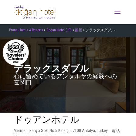
Prana Hotels & Resorts
»
Doğan Hotel (JP)
»
部屋
»
デラックスダブル
デラックスダブル
心に留めているアンタルヤの経験への
玄関口
ドゥアンホテル
Mermerli Banyo Sok. No:5 Kaleiçi 07100 Antalya, Turkey 電話