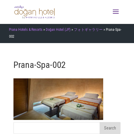
Prana Hotels & Resorts
»
Doğan Hotel (JP)
»
フォトギャラリー
»
Prana-Spa-
002
Prana-Spa-002