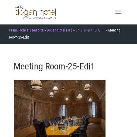
Prana Hotels & Resorts
»
Doğan Hotel (JP)
»
フォトギャラリー
»
Meeting
Room-25-Edit
Meeting Room-25-Edit