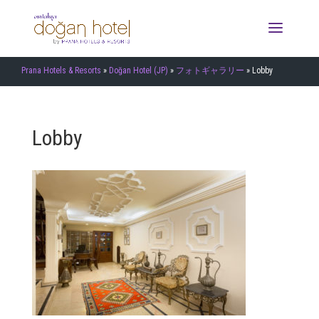
Prana Hotels & Resorts
»
Doğan Hotel (JP)
»
フォトギャラリー
»
Lobby
Lobby