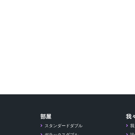
部屋
我
スタンダードダブル
我
デラックスダブル
設