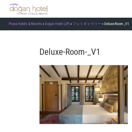
Prana Hotels & Resorts
»
Doğan Hotel (JP)
»
フォトギャラリー
»
Deluxe-Room-_V1
Deluxe-Room-_V1