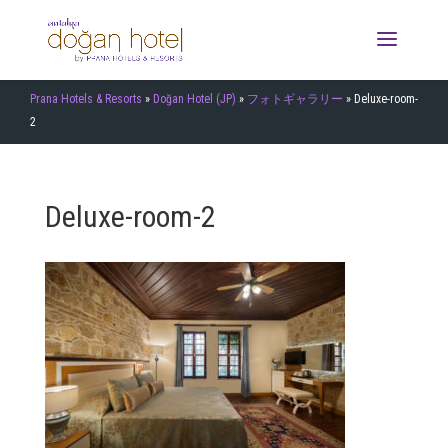
Prana Hotels & Resorts
»
Doğan Hotel (JP)
»
フォトギャラリー
»
Deluxe-room-
2
Deluxe-room-2