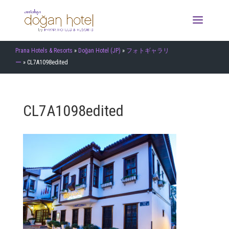
Prana Hotels & Resorts
»
Doğan Hotel (JP)
»
フォトギャラリ
ー
»
CL7A1098edited
CL7A1098edited