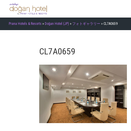
Prana Hotels & Resorts
»
Doğan Hotel (JP)
»
フォトギャラリー
»
CL7A0659
CL7A0659