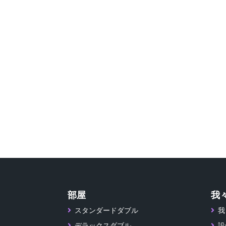
部屋
我
スタンダードダブル
我
デラックスダブル
設