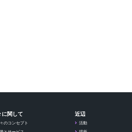
々に関して
近辺
々のコンセプト
活動
備とサービス
場所