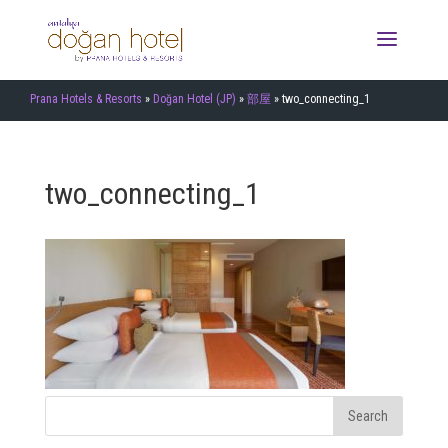
Prana Hotels & Resorts
»
Doğan Hotel (JP)
»
部屋
»
two_connecting_1
two_connecting_1