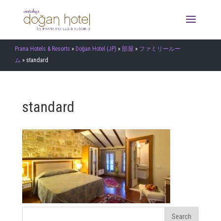
Prana Hotels & Resorts
»
Doğan Hotel (JP)
»
部屋
»
ファミリールー
ム
»
standard
standard