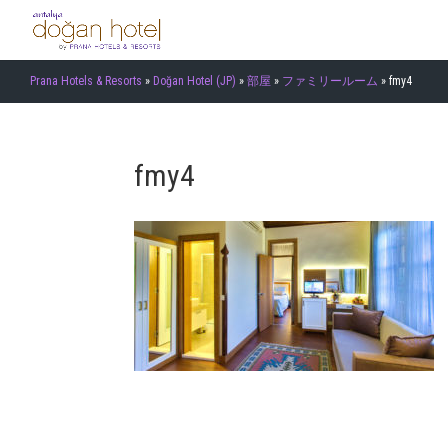
Prana Hotels & Resorts
»
Doğan Hotel (JP)
»
部屋
»
ファミリールーム
»
fmy4
fmy4