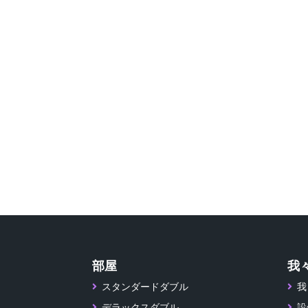
部屋
我
スタンダードダブル
我
デラックスダブル
設