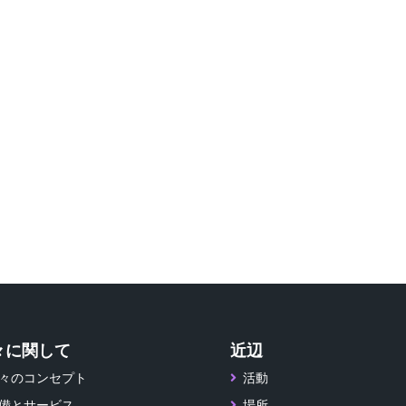
々に関して
近辺
々のコンセプト
活動
備とサービス
場所