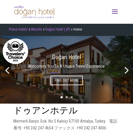
Prana Hotels & Resorts
»
Doğan Hotel (JP)
»
Home
Doğan Hotel
Welcomes You To A Unique Travel Experience
FIND OUT MORE
ドゥアンホテル
Mermerli Banyo Sok. No:5 Kaleiçi 07100 Antalya, Turkey 電話
ジュニアスイート
番号: +90 242 247 4654 ファックス: +90 242 247 4006