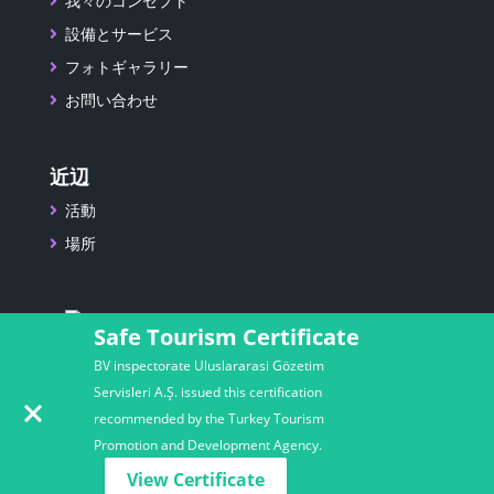
我々のコンセプト
設備とサービス
フォトギャラリー
お問い合わせ
近辺
活動
場所
Safe Tourism Certificate
BV inspectorate Uluslararasi Gözetim
Servisleri A.Ş. issued this certification
recommended by the Turkey Tourism
Promotion and Development Agency.
©Copyright 2019.プラナホテルズ＆リゾーツ。 全著作権所
View Certificate
有。