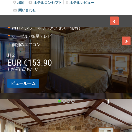
場所
ホテルコンセプト
ホテルレビュー
35 平方メートル
ダブルベッド
2 名
問い合わせ
客室の特徴:
ガーデンビュー
Wi-Fi インターネットアクセス（無料）
ケーブル - 衛星テレビ
個別のエアコン
料金
EUR €153.90
1 部屋1 日あたり
ビュールーム