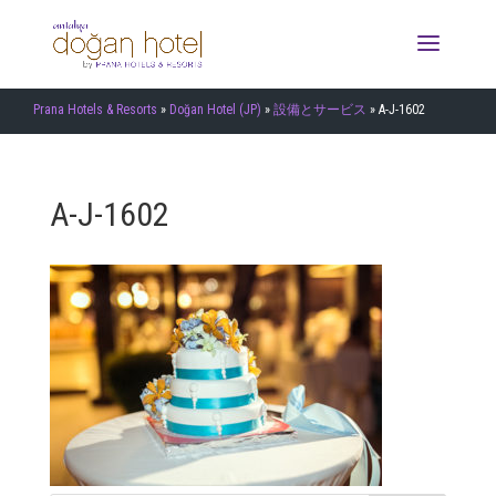
Prana Hotels & Resorts
»
Doğan Hotel (JP)
»
設備とサービス
»
A-J-1602
A-J-1602