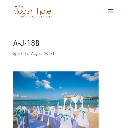
A-J-188
by
prana2
|
Aug 20, 2017
|