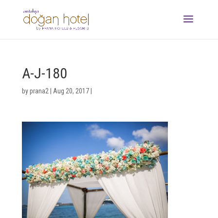
A-J-180
by
prana2
|
Aug 20, 2017
|