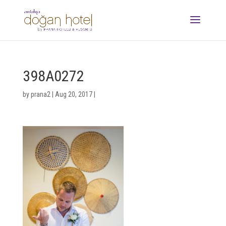
398A0272
by
prana2
|
Aug 20, 2017
|