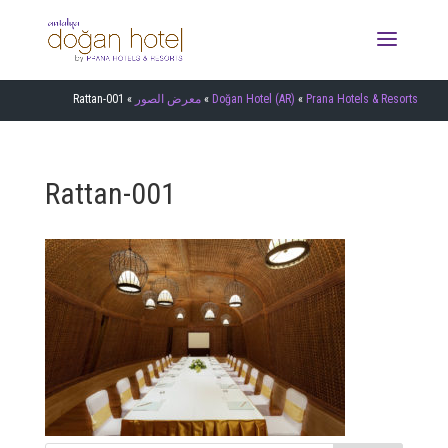
Prana Hotels & Resorts
»
Doğan Hotel (AR)
»
معرض الصور
»
Rattan-001
Rattan-001