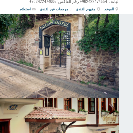
الهاتف:
902422474654+
رقم الفاكس:
902422474006+
الموقع
مفهوم الفندق
مرجعات عن الفندق
استعلام