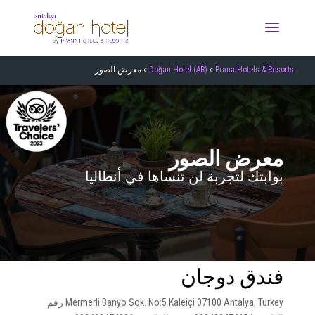
Prana Hotels & Resorts
»
Doğan Hotel (AR)
»
معرض الصور
معرض الصور
بوابتك لتجربة لن تنساها في أنطاليا
فندق دوجان
Mermerli Banyo Sok. No:5 Kaleiçi 07100 Antalya, Turkey رقم