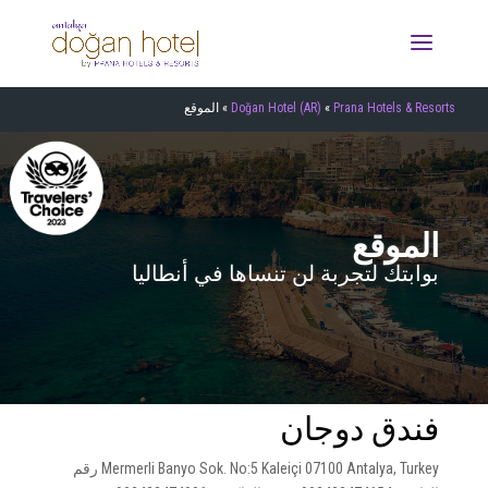
Prana Hotels & Resorts
»
Doğan Hotel (AR)
»
الموقع
الموقع
بوابتك لتجربة لن تنساها في أنطاليا
فندق دوجان
Mermerli Banyo Sok. No:5 Kaleiçi 07100 Antalya, Turkey رقم