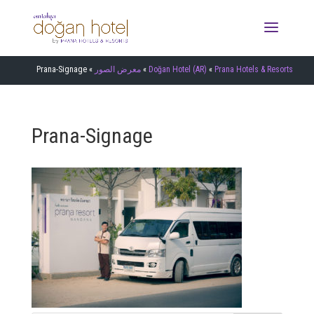
Prana Hotels & Resorts
»
Doğan Hotel (AR)
»
معرض الصور
»
Prana-Signage
Prana-Signage