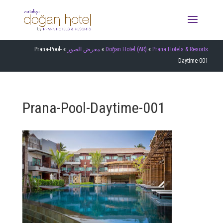
Prana-Pool-
»
معرض الصور
»
Doğan Hotel (AR)
»
Prana Hotels & Resorts
Daytime-001
Prana-Pool-Daytime-001