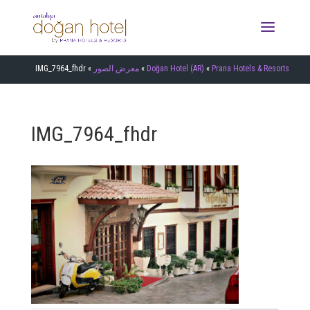
IMG_7964_fhdr
»
معرض الصور
»
Doğan Hotel (AR)
»
Prana Hotels & Resorts
IMG_7964_fhdr