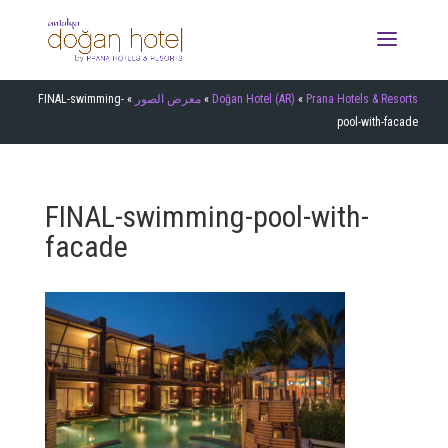
FINAL-swimming-
»
معرض الصور
»
Doğan Hotel (AR)
»
Prana Hotels & Resorts
pool-with-facade
FINAL-swimming-pool-with-
facade