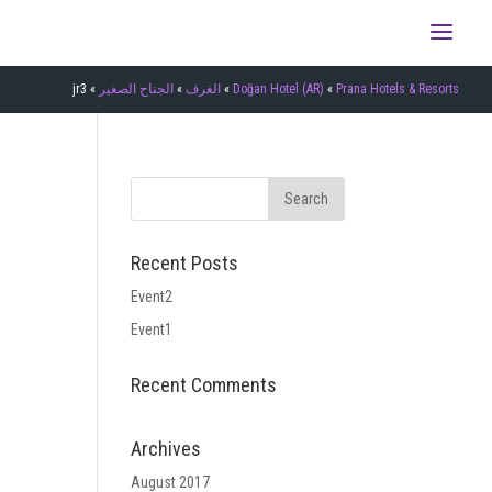
Prana Hotels & Resorts
»
Doğan Hotel (AR)
»
الغرف
»
الجناح الصغير
»
jr3
Recent Posts
Event2
Event1
Recent Comments
Archives
August 2017