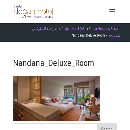
Prana Hotels & Resorts
»
Doğan Hotel (AR)
»
الغرف
»
الديلوكس
المزدوجة
»
Nandana_Deluxe_Room
Nandana_Deluxe_Room