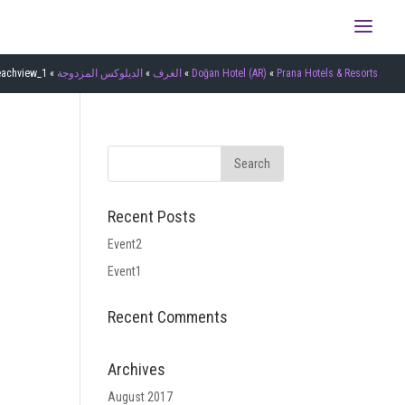
Prana Hotels & Resorts
»
Doğan Hotel (AR)
»
الغرف
»
الديلوكس المزدوجة
»
eachview_1
Recent Posts
Event2
Event1
Recent Comments
Archives
August 2017